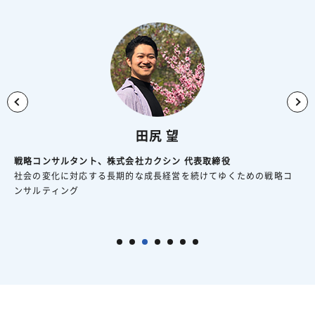
竹本 アイラ
竹澤 摩佑子
高橋 真人
福留 幸輔
北野 喬士
田尻 望
関原 深
スピーチ・コンサルタント、元ラジオパーソナリティ
ユアデンタルオフィス 院長
戦略コンサルタント、株式会社カクシン 代表取締役
株式会社マティ 代表取締役
生きがいラボ株式会社 代表取締役 社会保険労務士
株式会社インサイト代表取締役
株式会社インサイト取締役
専門分野はスピーチ、ビジョンスピーチ、すごい会議（資格取得
オーソモレキュラー栄養医学研究所認定栄養カウンセラー
社会の変化に対応する長期的な成長経営を続けてゆくための戦略コ
障がい者福祉施設スタッフさま向け研修のご提案
「人間の生きがいを追求する」を経営理念に、人事制度の常識を覆
障害者の「はたらく」を中心に、障害福祉事業所・障害者雇用のコ
株式会社インサイトのコンサルタントとして全国で障害福祉事業所
者）
（ONP）、栄養学から食を学ぶ研修を実施
ンサルティング
す「No Rating型人事制度」づくりの支援を行なっています。
ンサルティングや、厚生労働省等の障害者に係る政策提言支援・研
向けの研修・コンサルティングを実施。
人気パーソナリティを経て、JTB、石屋製菓などの研修講師を歴任
究支援等を実施。
専門：障害福祉、作業アセスメント、 営業戦略
専門：経営戦略、マーケティング、会計、 事業計画